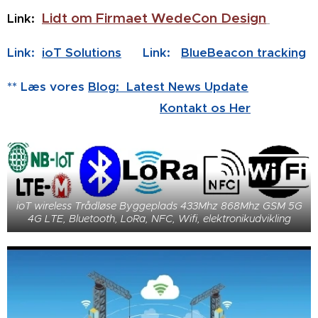
Lidt om Firmaet WedeCon Design
Link:
Link:
ioT Solutions
Link:
BlueBeacon tracking
** Læs vores
Blog: Latest News Update
Kontakt os Her
ioT wireless Trådløse Byggeplads 433Mhz 868Mhz GSM 5G
4G LTE, Bluetooth, LoRa, NFC, Wifi, elektronikudvikling