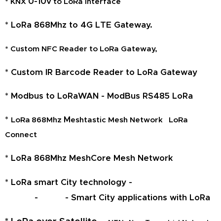
0-10v
* KNX
to LoRa interface
*
LoRa 868Mhz to 4G LTE Gateway.
* Custom NFC Reader to LoRa Gateway,
* Custom IR Barcode Reader to LoRa Gateway
* Modbus to LoRaWAN - ModBus RS485 LoRa
*
M
LoRa 868Mhz
eshtastic Mesh Network LoRa
Connect
* LoRa 868Mhz MeshCore Mesh Network
*
LoRa smart City technology -
- -
Smart City applications with LoRa