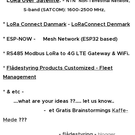
*
L
oRa over Satellite
.
,
-
NTN
Non-Terrestrial Network
S-band (SATCOM): 1600-2500 MHz,
*
LoRa Connect Danmark
-
LoRaConnect Denmark
*
ESP-NOW - Mesh Network (ESP32 based)
* RS485 Modbus LoRa to 4G LTE Gateway
& WiFi.
*
Flådestyring Products Customized - Fleet
Management
* & etc -
...what are your ideas ??.... let us know..
- et Gratis Brainstormings
Kaffe-
Møde
???
-
flådestyring
-
blogger