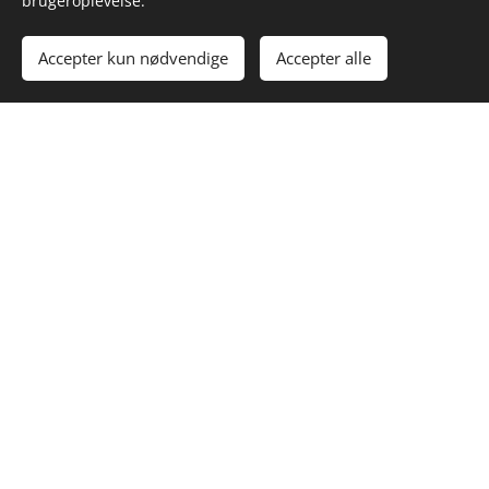
brugeroplevelse.
Accepter kun nødvendige
Accepter alle
Kom i gang
Lav din egen hjemmeside gratis!
trådløse iot byggeplads elektronikudvikling lora bluetooth
4G LTE nbiot wedecon